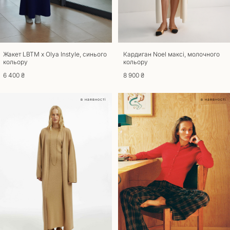
Повернення
Для повернення та обміну товару потрібна наявність документа, що
підтверджує покупку. Товари, що були у вживанні до повернення та
обміну не приймаються. Повернути товар можливо, якщо збережено
його товарний вигляд, ярлики та етикетки. Термін повернення та
обміну – 14 днів з моменту отримання замовлення. Звертаємо вашу
Жакет LBTM x Olya Instyle, синього
Кардиган Noel максі, молочного
кольору
кольору
увагу на те, що товари індивідуального пошиття не підлягають обміну
чи поверненню. При оформленні повернення товару, доставка
6 400 ₴
8 900 ₴
оплачується за рахунок покупця. У разі якщо ви отримали товар
неналежної якості обмін та повернення здійснюється за наш рахунок.
в наявності
в наявності