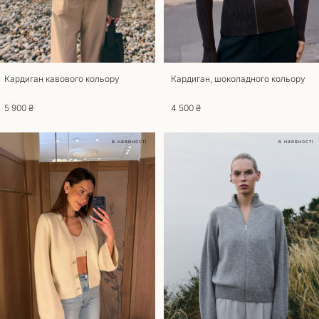
Повернення
Для повернення та обміну товару потрібна наявність документа, що
підтверджує покупку. Товари, що були у вживанні до повернення та
обміну не приймаються. Повернути товар можливо, якщо збережено
його товарний вигляд, ярлики та етикетки. Термін повернення та
обміну – 14 днів з моменту отримання замовлення. Звертаємо вашу
Кардиган кавового кольору
Кардиган, шоколадного кольору
увагу на те, що товари індивідуального пошиття не підлягають обміну
чи поверненню. При оформленні повернення товару, доставка
5 900 ₴
4 500 ₴
оплачується за рахунок покупця. У разі якщо ви отримали товар
неналежної якості обмін та повернення здійснюється за наш рахунок.
в наявності
в наявності