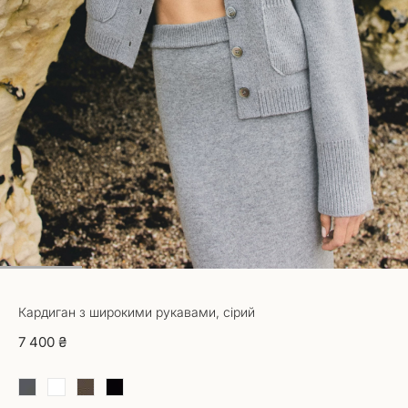
1
2
3
4
5
Кардиган з широкими рукавами, сірий
7 400 ₴