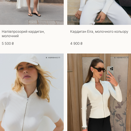
Повернення
Для повернення та обміну товару потрібна наявність документа, що
підтверджує покупку. Товари, що були у вживанні до повернення та
обміну не приймаються. Повернути товар можливо, якщо збережено
його товарний вигляд, ярлики та етикетки. Термін повернення та
обміну – 14 днів з моменту отримання замовлення. Звертаємо вашу
Напівпрозорий кардиган,
Кардиган Eira, молочного кольору
молочний
увагу на те, що товари індивідуального пошиття не підлягають обміну
чи поверненню. При оформленні повернення товару, доставка
5 500 ₴
4 900 ₴
оплачується за рахунок покупця. У разі якщо ви отримали товар
неналежної якості обмін та повернення здійснюється за наш рахунок.
в наявності
в наявності