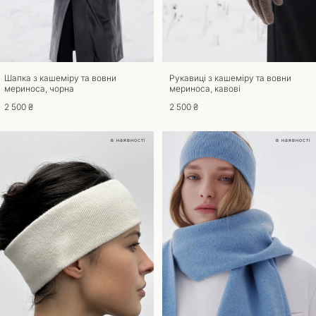
Повернення
Для повернення та обміну товару потрібна наявність документа, що
підтверджує покупку. Товари, що були у вживанні до повернення та
обміну не приймаються. Повернути товар можливо, якщо збережено
його товарний вигляд, ярлики та етикетки. Термін повернення та
обміну – 14 днів з моменту отримання замовлення. Звертаємо вашу
Шапка з кашеміру та вовни
Рукавиці з кашеміру та вовни
мериноса, чорна
мериноса, кавові
увагу на те, що товари індивідуального пошиття не підлягають обміну
чи поверненню. При оформленні повернення товару, доставка
2 500 ₴
2 500 ₴
оплачується за рахунок покупця. У разі якщо ви отримали товар
неналежної якості обмін та повернення здійснюється за наш рахунок.
в наявності
в наявності