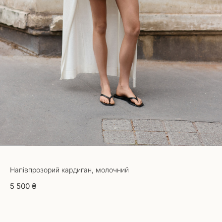
1
2
3
4
5
6
7
8
9
Напівпрозорий кардиган, молочний
5 500 ₴