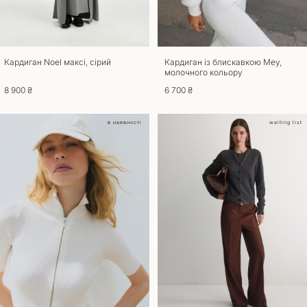
Для повернення та обміну товару потрібна наявність документа, що
підтверджує покупку. Товари, що були у вживанні до повернення та
обміну не приймаються. Повернути товар можливо, якщо збережено
його товарний вигляд, ярлики та етикетки. Термін повернення та
обміну – 14 днів з моменту отримання замовлення. Звертаємо вашу
Кардиган Noel максі, сірий
Кардиган із блискавкою Mey,
молочного кольору
увагу на те, що товари індивідуального пошиття не підлягають обміну
чи поверненню. При оформленні повернення товару, доставка
8 900 ₴
6 700 ₴
оплачується за рахунок покупця. У разі якщо ви отримали товар
неналежної якості обмін та повернення здійснюється за наш рахунок.
в наявності
waiting list