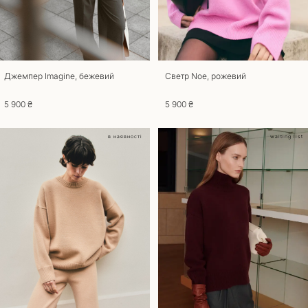
Повернення
Для повернення та обміну товару потрібна наявність документа, що
підтверджує покупку. Товари, що були у вживанні до повернення та
обміну не приймаються. Повернути товар можливо, якщо збережено
його товарний вигляд, ярлики та етикетки. Термін повернення та
обміну – 14 днів з моменту отримання замовлення. Звертаємо вашу
Джемпер Imagine, бежевий
Светр Noe, рожевий
увагу на те, що товари індивідуального пошиття не підлягають обміну
чи поверненню. При оформленні повернення товару, доставка
5 900 ₴
5 900 ₴
оплачується за рахунок покупця. У разі якщо ви отримали товар
неналежної якості обмін та повернення здійснюється за наш рахунок.
в наявності
waiting list