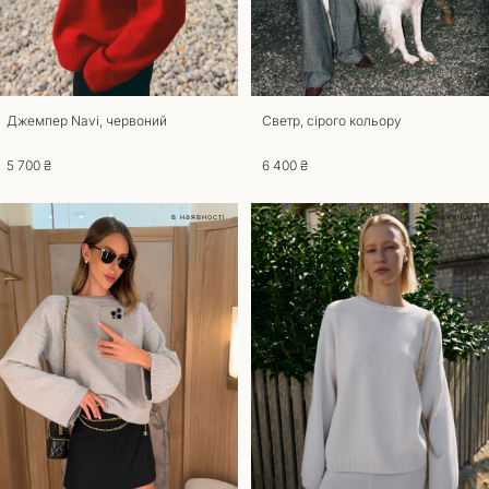
Повернення
Для повернення та обміну товару потрібна наявність документа, що
підтверджує покупку. Товари, що були у вживанні до повернення та
обміну не приймаються. Повернути товар можливо, якщо збережено
його товарний вигляд, ярлики та етикетки. Термін повернення та
обміну – 14 днів з моменту отримання замовлення. Звертаємо вашу
Джемпер Navi, червоний
Светр, сірого кольору
увагу на те, що товари індивідуального пошиття не підлягають обміну
чи поверненню. При оформленні повернення товару, доставка
5 700 ₴
6 400 ₴
оплачується за рахунок покупця. У разі якщо ви отримали товар
неналежної якості обмін та повернення здійснюється за наш рахунок.
в наявності
в наявності