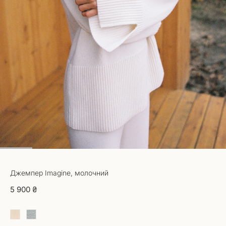
1
2
3
4
5
6
7
Джемпер Imagine, молочний
5 900 ₴