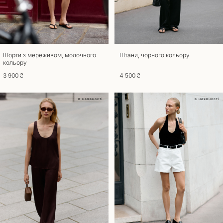
Повернення
Для повернення та обміну товару потрібна наявність документа, що
підтверджує покупку. Товари, що були у вживанні до повернення та
обміну не приймаються. Повернути товар можливо, якщо збережено
його товарний вигляд, ярлики та етикетки. Термін повернення та
обміну – 14 днів з моменту отримання замовлення. Звертаємо вашу
Шорти з мереживом, молочного
Штани, чорного кольору
кольору
увагу на те, що товари індивідуального пошиття не підлягають обміну
чи поверненню. При оформленні повернення товару, доставка
3 900 ₴
4 500 ₴
оплачується за рахунок покупця. У разі якщо ви отримали товар
неналежної якості обмін та повернення здійснюється за наш рахунок.
в наявності
в наявності