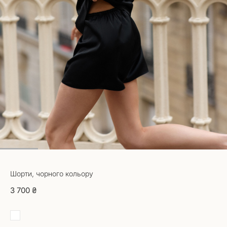
1
2
3
4
5
6
Шорти, чорного кольору
3 700 ₴